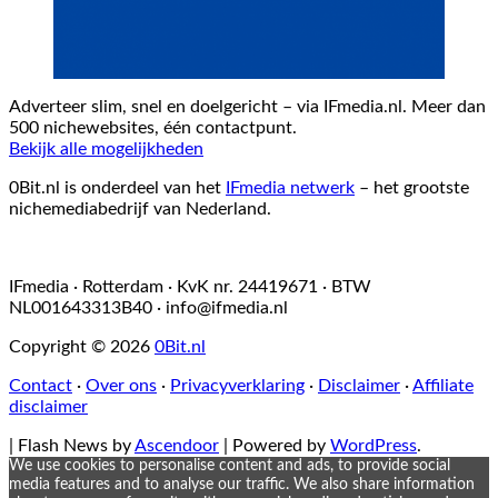
Adverteer slim, snel en doelgericht – via IFmedia.nl. Meer dan
500 nichewebsites, één contactpunt.
Bekijk alle mogelijkheden
0Bit.nl is onderdeel van het
IFmedia netwerk
– het grootste
nichemediabedrijf van Nederland.
IFmedia · Rotterdam · KvK nr. 24419671 · BTW
NL001643313B40 ·
info@ifmedia.nl
Copyright © 2026
0Bit.nl
Contact
·
Over ons
·
Privacyverklaring
·
Disclaimer
·
Affiliate
disclaimer
| Flash News by
Ascendoor
| Powered by
WordPress
.
We use cookies to personalise content and ads, to provide social
media features and to analyse our traffic. We also share information