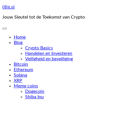
Skip
0Bit.nl
to
Jouw Sleutel tot de Toekomst van Crypto
content
Home
Blog
Crypto Basics
Handelen en Investeren
Veiligheid en beveiliging
Bitcoin
Ethereum
Solana
XRP
Meme coins
Dogecoin
Shiba Inu