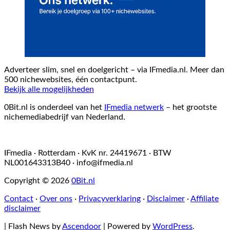
Adverteer slim, snel en doelgericht – via IFmedia.nl. Meer dan
500 nichewebsites, één contactpunt.
Bekijk alle mogelijkheden
0Bit.nl is onderdeel van het
IFmedia netwerk
– het grootste
nichemediabedrijf van Nederland.
IFmedia · Rotterdam · KvK nr. 24419671 · BTW
NL001643313B40 ·
info@ifmedia.nl
Copyright © 2026
0Bit.nl
Contact
·
Over ons
·
Privacyverklaring
·
Disclaimer
·
Affiliate
disclaimer
| Flash News by
Ascendoor
| Powered by
WordPress
.