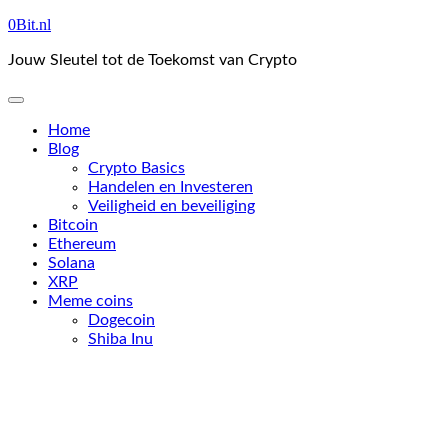
Skip
0Bit.nl
to
Jouw Sleutel tot de Toekomst van Crypto
content
Home
Blog
Crypto Basics
Handelen en Investeren
Veiligheid en beveiliging
Bitcoin
Ethereum
Solana
XRP
Meme coins
Dogecoin
Shiba Inu